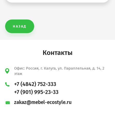
Xten-S
НАЗАД
Xten-M
Xten-UP
Контакты
Wave
Офис: Россия, г. Калуга, ул. Параллельная, д. 14, 2
Loftis
этаж
+7 (4842) 752-333
Forta
+7 (901) 995-23-33
zakaz@mebel-ecostyle.ru