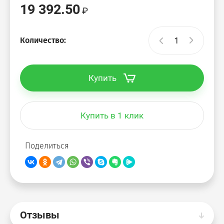
19 392.50
Vita
Количество:
Vita-M
Купить
Imago-M
Imago-S
Купить в 1 клик
Imago-Mobile
Поделиться
Xten
Xten-Gloss
Отзывы
Xten-Q