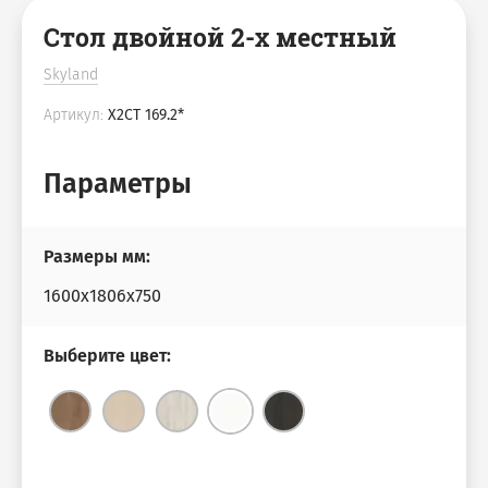
Стол двойной 2-х местный
Омега
Милан
Skyland
Артикул:
X2CT 169.2*
Канцлер
Милан Люкс
Параметры
Offix New
Консул Лак
Дуглас
Верона
Размеры мм:
1600х1806х750
Дублин
Bella Vita
Выберите цвет:
Модерн
Милано
Alba