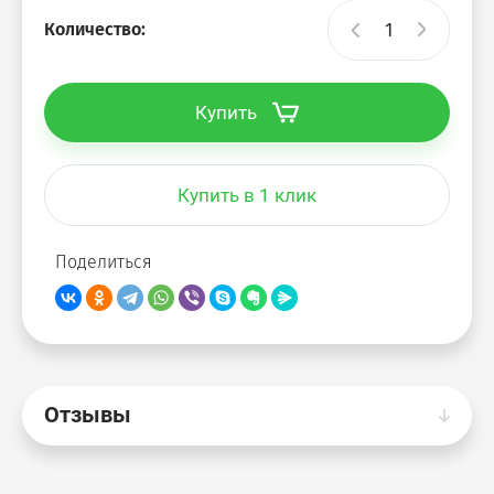
Количество:
Vita
Купить
Vita-M
Imago-M
Купить в 1 клик
Imago-S
Поделиться
Imago-Mobile
Xten
Отзывы
Xten-Gloss
Xten-Q