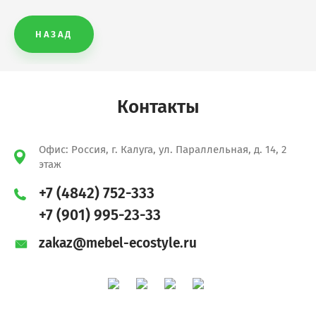
НАЗАД
Xten-S
Xten-M
Контакты
Xten-UP
Офис: Россия, г. Калуга, ул. Параллельная, д. 14, 2
Wave
этаж
+7 (4842) 752-333
Loftis
+7 (901) 995-23-33
Forta
zakaz@mebel-ecostyle.ru