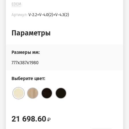
EDEM
Омега
Милан
Артикул:
V-2.2+V-4.0(2)+V-4.3(2)
Канцлер
Милан Люкс
Параметры
Offix New
Консул Лак
Размеры мм:
777х387х1980
Дуглас
Верона
Выберите цвет:
Дублин
Bella Vita
Модерн
Милано
21 698.60
Alba